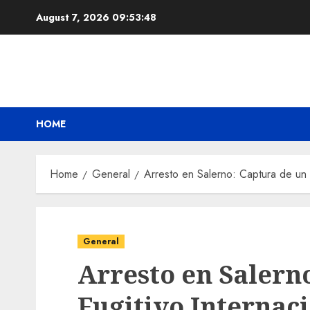
Skip
August 7, 2026
09:53:49
to
content
HOME
Home
General
Arresto en Salerno: Captura de un F
General
Arresto en Salern
Fugitivo Internac