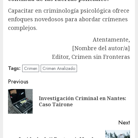
Capacitar en criminología psicológica ofrece
enfoques novedosos para abordar crímenes
complejos.
Atentamente,
[Nombre del autor/a]
Editor, Crimen sin Fronteras
Tags:
Crimen
Crimen Analizado
Post
Previous
navigation
Investigación Criminal en Nantes:
Pre
Caso Tairone
pos
Next