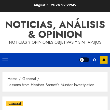
Skip
August 8, 2026
22:22:50
to
content
NOTICIAS, ANÁLISIS
& OPINION
NOTICIAS Y OPINIONES OBJETIVAS Y SIN TAPUJOS
Primary
Menu
Home
General
Lessons from Heather Barnett’s Murder Investigation
General