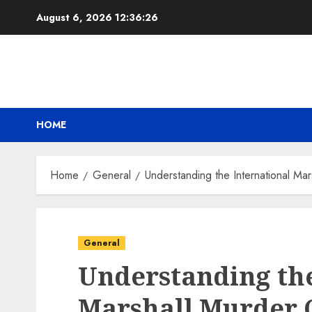
Skip
August 6, 2026
12:36:27
to
content
HOME
Home
General
Understanding the International Ma
General
Understanding the
Marshall Murder 