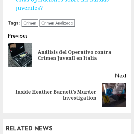
juveniles?
Tags:
Crimen
Crimen Analizado
Post
Previous
navigation
Análisis del Operativo contra
Pre
Crimen Juvenil en Italia
pos
Next
Inside Heather Barnett’s Murder
Next
Investigation
post:
RELATED NEWS