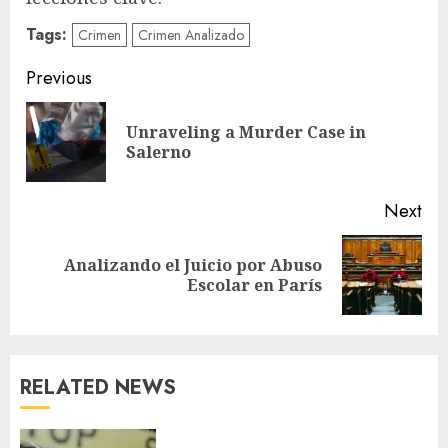
Tags:
Crimen
Crimen Analizado
Post
Previous
navigation
Unraveling a Murder Case in
Pre
Salerno
pos
Next
Analizando el Juicio por Abuso
Next
Escolar en París
post:
RELATED NEWS