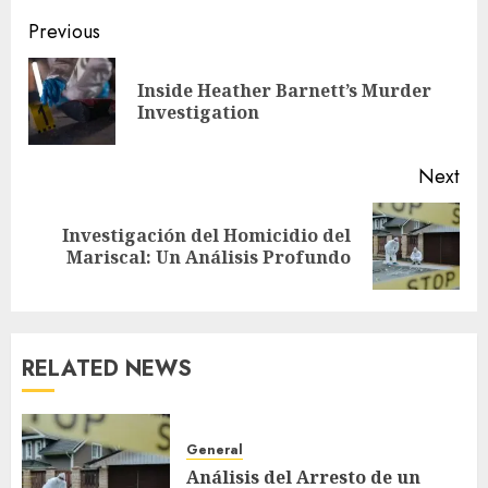
Post
Previous
navigation
Inside Heather Barnett’s Murder
Pre
Investigation
pos
Next
Investigación del Homicidio del
Next
Mariscal: Un Análisis Profundo
post:
RELATED NEWS
General
Análisis del Arresto de un